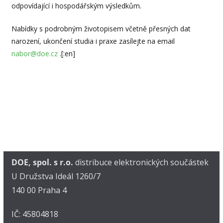
odpovídající i hospodářským výsledkům.
Nabídky s podrobným životopisem včetně přesných dat
narození, ukončení studia i praxe zasílejte na email
nabor@doe.cz
.[:en]
DOE, spol. s r.o.
distribuce elektronických součástek
U Družstva Ideál 1260/7
140 00 Praha 4
IČ: 45804818